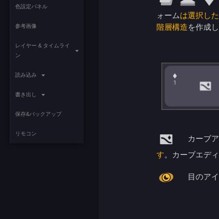
色設定パネル
ォーム
は選択し
階層構造
を作成
参考画像
レイヤー & タイムライ
ン
読み込み
書き出し
保存&バックアップ
リモコン
カーブア
す
。カーブエデ
目のアイ