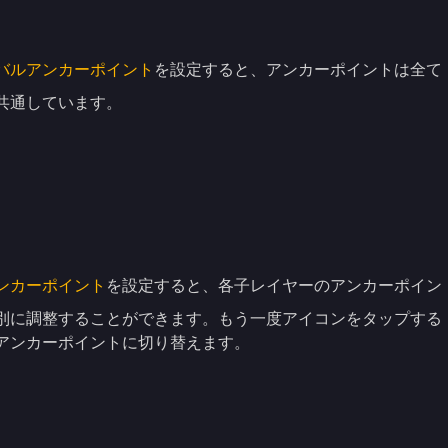
バルアンカーポイント
を設定すると、アンカーポイントは全て
共通しています。
ンカーポイント
を設定すると、各子レイヤーのアンカーポイン
別に調整することができます。もう一度アイコンをタップする
アンカーポイントに切り替えます。