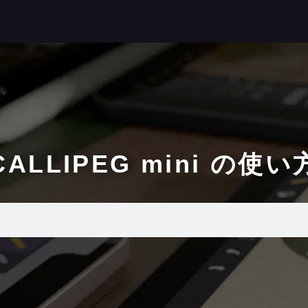
CALLIPEG mini の使い