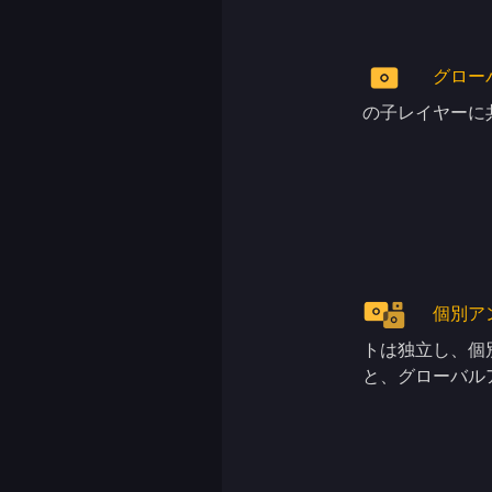
グロー
の子レイヤーに
個別ア
トは独立し、個
と、グローバル