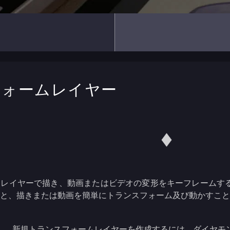
フォームレイヤー
ムレイヤーで描き、動画またはビデオの変形をキーフレームす
ると、描きまたは動画を簡単にトランスフォーム及び動かすこ
新規トランスフォームレイヤーを作成するには、ダイヤモ