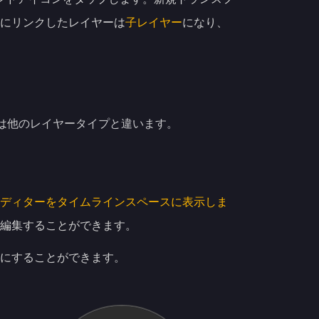
ーにリンクしたレイヤーは
子レイヤー
になり、
は他のレイヤータイプと違います。
エディターをタイムラインスペースに表示しま
を編集することができます。
にすることができます。