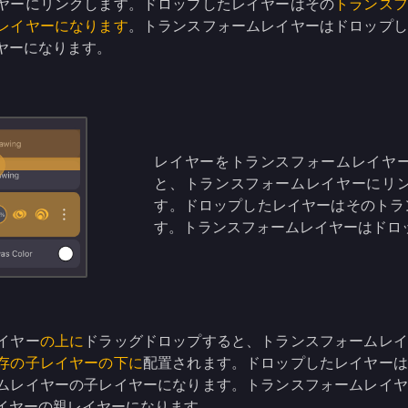
ヤーにリンクします。ドロップしたレイヤーはその
トランスフ
レイヤーになります
。トランスフォームレイヤーはドロップし
ヤーになります。
レイヤーをトランスフォームレイヤ
と、トランスフォームレイヤーにリ
す。ドロップしたレイヤーはそのトラ
す。トランスフォームレイヤーはドロ
イヤー
の上に
ドラッグドロップすると、トランスフォームレイ
存の子レイヤーの下に
配置されます。ドロップしたレイヤーは
ムレイヤーの子レイヤーになります。トランスフォームレイヤ
イヤーの親レイヤーになります。