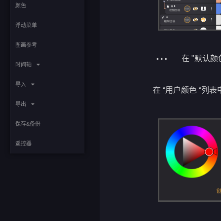
颜色
浮动菜单
图画参考
在 "默认颜
时间轴
导入
在 “用户颜色 “
导出
保存&备份
遥控器