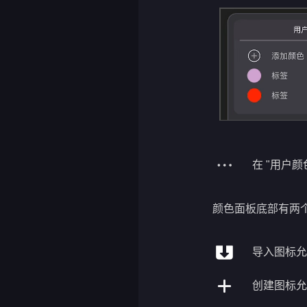
在 "用户颜
颜色面板底部有两
导入图标允
创建图标允