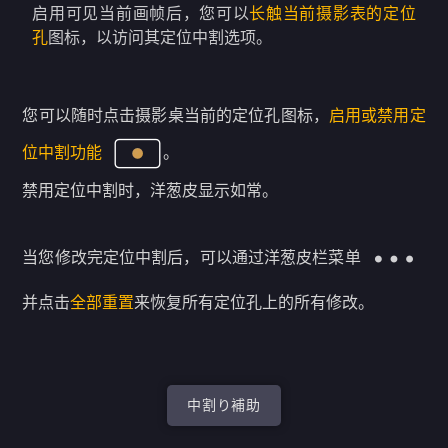
启用可见当前画帧后，您可以
长触当前摄影表的定位
孔
图标，以访问其定位中割选项。
您可以随时点击摄影桌当前的定位孔图标，
启用或禁用定
位中割功能
。
禁用定位中割时，洋葱皮显示如常。
当您修改完定位中割后，可以通过洋葱皮栏菜单
并点击
全部重置
来恢复所有定位孔上的所有修改。
中割り補助