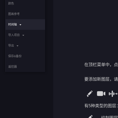
颜色
图画参考
时间轴
导入项目
导出
保存&备份
在顶栏菜单中，
遥控器
要添加新图层，
有5种类型的图层
绘制图层