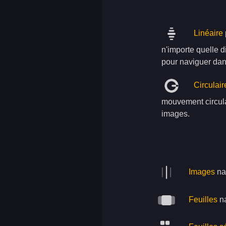
Linéaire
n'importe quelle d
pour naviguer da
Circulair
mouvement circula
images.
Images
nav
Feuilles
na