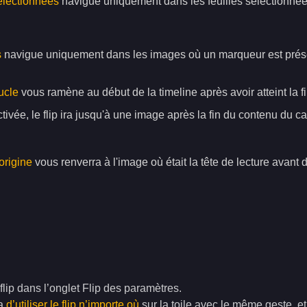
électionnées
navigue uniquement dans les feuilles sélectionnées.
s
navigue uniquement dans les images où un marqueur est prés
ucle
vous ramène au début de la timeline après avoir atteint la 
activée, le flip ira jusqu'à une image après la fin du contenu du
'origine
vous renverra à l'image où était la tête de lecture avant d'u
flip dans l’onglet Flip des paramètres.
ra
d’utiliser le flip n’importe où
sur la toile avec le même geste, et