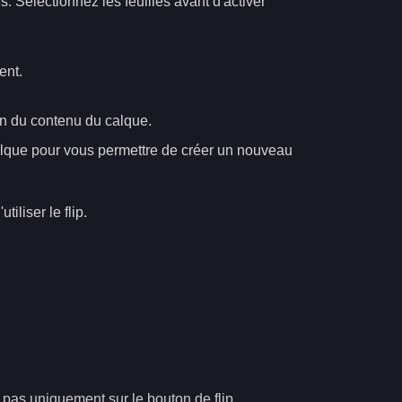
 Sélectionnez les feuilles avant d'activer
ent.
fin du contenu du calque.
 calque pour vous permettre de créer un nouveau
tiliser le flip.
 pas uniquement sur le bouton de flip.